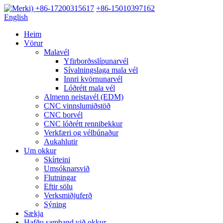
+86-17200315617
+86-15010397162
English
Heim
Vörur
Malavél
Yfirborðsslípunarvél
Sívalningslaga mala vél
Innri kvörnunarvél
Lóðrétt mala vél
Almenn neistavél (EDM)
CNC vinnslumiðstöð
CNC borvél
CNC lóðrétt rennibekkur
Verkfæri og vélbúnaður
Aukahlutir
Um okkur
Skírteini
Umsóknarsvið
Flutningar
Eftir sölu
Verksmiðjuferð
Sýning
Sækja
Hafðu samband við okkur