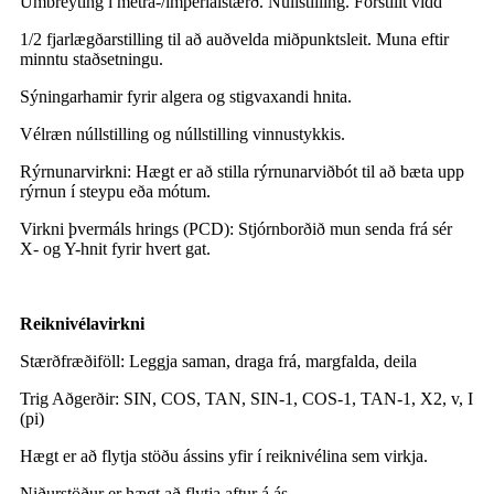
Umbreyting í metra-/ímperialstærð. Núllstilling. Forstillt vídd
1/2 fjarlægðarstilling til að auðvelda miðpunktsleit. Muna eftir
minntu staðsetningu.
Sýningarhamir fyrir algera og stigvaxandi hnita.
Vélræn núllstilling og núllstilling vinnustykkis.
Rýrnunarvirkni: Hægt er að stilla rýrnunarviðbót til að bæta upp
rýrnun í steypu eða mótum.
Virkni þvermáls hrings (PCD): Stjórnborðið mun senda frá sér
X- og Y-hnit fyrir hvert gat.
Reiknivélavirkni
Stærðfræðiföll: Leggja saman, draga frá, margfalda, deila
Trig Aðgerðir: SIN, COS, TAN, SIN-1, COS-1, TAN-1, X2, v, I
(pi)
Hægt er að flytja stöðu ássins yfir í reiknivélina sem virkja.
Niðurstöður er hægt að flytja aftur á ás