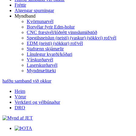
Fréttir
Algengar spurningar
Myndband
Kvörnunarvél
Borvélar fyrir Edm-holur
CNC fræsivél/lóðrétt vinnslumiðstöð
Spegilsneislun (neisti) (vaskur) (sökkvi) rof/vél
EDM (neisti) (sökkur) rof/vél
Stafrænn skjámælir
Línulegur kvarði/kóðari
Vírskurðarvél
Laserskurðarvél
Myndmælitæki
hafðu samband við okkur
Heim
Vörur
Verkfæri og vélbúnaður
DRO