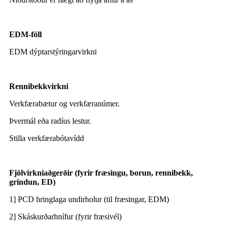
EDM-föll
EDM dýptarstýringarvirkni
Rennibekkvirkni
Verkfærabætur og verkfæranúmer.
Þvermál eða radíus lestur.
Stilla verkfærabótavídd
Fjölvirkniaðgerðir (fyrir fræsingu, borun, rennibekk,
grindun, ED)
1] PCD hringlaga undirholur (til fræsingar, EDM)
2] Skáskurðarhnífur (fyrir fræsivél)