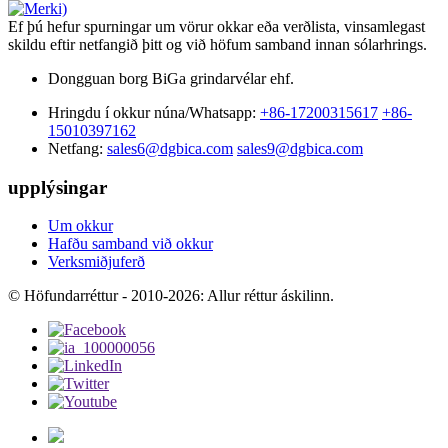
Ef þú hefur spurningar um vörur okkar eða verðlista, vinsamlegast
skildu eftir netfangið þitt og við höfum samband innan sólarhrings.
Dongguan borg BiGa grindarvélar ehf.
Hringdu í okkur núna/Whatsapp:
+86-17200315617
+86-
15010397162
Netfang:
sales6@dgbica.com
sales9@dgbica.com
upplýsingar
Um okkur
Hafðu samband við okkur
Verksmiðjuferð
© Höfundarréttur - 2010-2026: Allur réttur áskilinn.