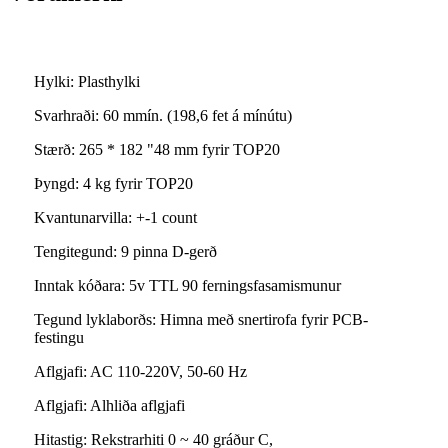
Hylki: Plasthylki
Svarhraði: 60 mmín. (198,6 fet á mínútu)
Stærð: 265 * 182 "48 mm fyrir TOP20
Þyngd: 4 kg fyrir TOP20
Kvantunarvilla: +-1 count
Tengitegund: 9 pinna D-gerð
Inntak kóðara: 5v TTL 90 ferningsfasamismunur
Tegund lyklaborðs: Himna með snertirofa fyrir PCB-
festingu
Aflgjafi: AC 110-220V, 50-60 Hz
Aflgjafi: Alhliða aflgjafi
Hitastig: Rekstrarhiti 0 ~ 40 gráður C,