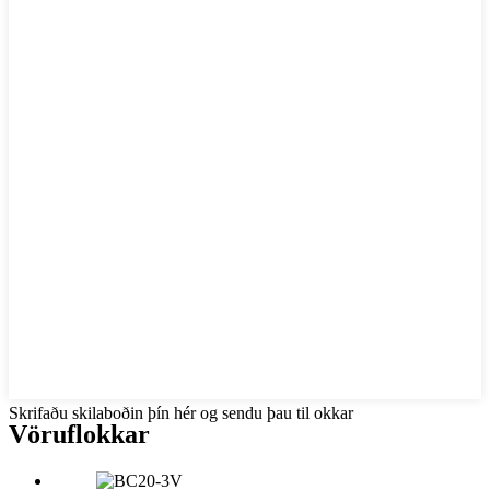
Skrifaðu skilaboðin þín hér og sendu þau til okkar
Vöruflokkar