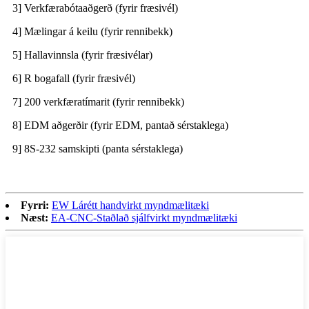
3] Verkfærabótaaðgerð (fyrir fræsivél)
4] Mælingar á keilu (fyrir rennibekk)
5] Hallavinnsla (fyrir fræsivélar)
6] R bogafall (fyrir fræsivél)
7] 200 verkfæratímarit (fyrir rennibekk)
8] EDM aðgerðir (fyrir EDM, pantað sérstaklega)
9] 8S-232 samskipti (panta sérstaklega)
Fyrri:
EW Lárétt handvirkt myndmælitæki
Næst:
EA-CNC-Staðlað sjálfvirkt myndmælitæki