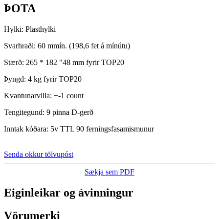
ÞOTA
Hylki: Plasthylki
Svarhraði: 60 mmín. (198,6 fet á mínútu)
Stærð: 265 * 182 "48 mm fyrir TOP20
Þyngd: 4 kg fyrir TOP20
Kvantunarvilla: +-1 count
Tengitegund: 9 pinna D-gerð
Inntak kóðara: 5v TTL 90 ferningsfasamismunur
Senda okkur tölvupóst
Sækja sem PDF
Eiginleikar og ávinningur
Vörumerki